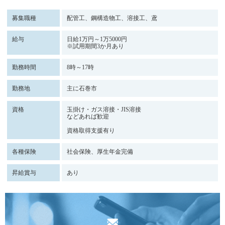
募集職種
配管工、鋼構造物工、溶接工、鳶
給与
日給1万円～1万5000円
※試用期間3か月あり
勤務時間
8時～17時
勤務地
主に石巻市
資格
玉掛け・ガス溶接・JIS溶接
などあれば歓迎
資格取得支援有り
各種保険
社会保険、厚生年金完備
昇給賞与
あり